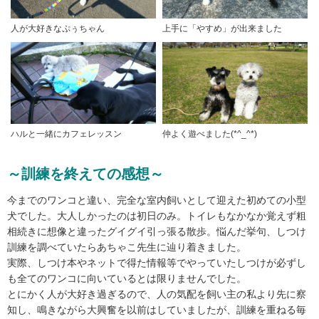
人が大好きなぷぅちゃん
上手に「やすめ」が出来ました
ハルと一緒にカフェレッスン
仲よく遊べました(*^_^*)
～訓練を終えての感想～
今までのワンコと違い、完全な室内飼いとして迎えた初めての小型
犬でした。大人しかったのは初日のみ。トイレもなかなか覚えず粗
相続きに想像と違ったグイグイ引っ張る散歩。悩んだ挙句、しつけ
訓練を調べていたらあちゃこ先生に辿り着きました。
実際、しつけ本やネットで得た情報等でやっていたしつけが必ずし
も全てのワンコに向いているとは限りませんでした。
とにかく人が大好き過ぎるので、人の気配を飼い主の私より先に察
知し、鳴きながら大興奮を以前はしていましたが、訓練を重ねる毎