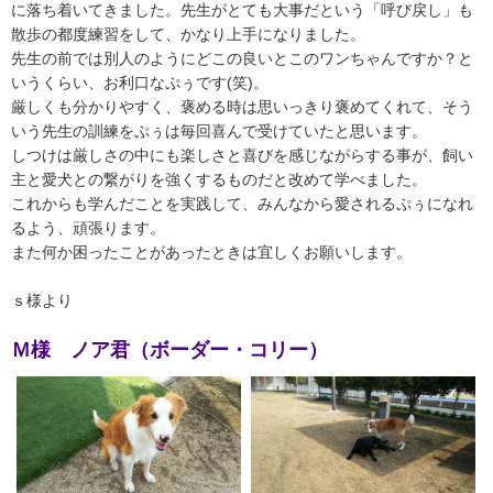
に落ち着いてきました。先生がとても大事だという「呼び戻し」も
散歩の都度練習をして、かなり上手になりました。
先生の前では別人のようにどこの良いとこのワンちゃんですか？と
いうくらい、お利口なぷぅです(笑)。
厳しくも分かりやすく、褒める時は思いっきり褒めてくれて、そう
いう先生の訓練をぷぅは毎回喜んで受けていたと思います。
しつけは厳しさの中にも楽しさと喜びを感じながらする事が、飼い
主と愛犬との繋がりを強くするものだと改めて学べました。
これからも学んだことを実践して、みんなから愛されるぷぅになれ
るよう、頑張ります。
また何か困ったことがあったときは宜しくお願いします。
ｓ様より
Ｍ様 ノア君（ボーダー・コリー）