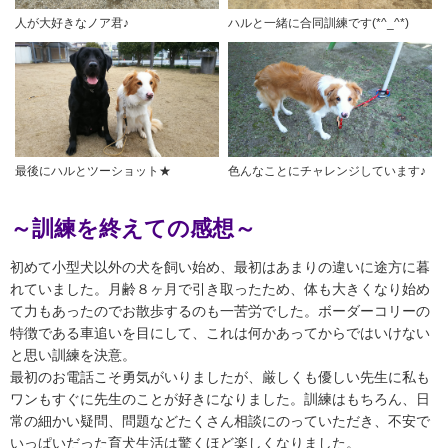
ハルと一緒に合同訓練です(*^_^*)
人が大好きなノア君♪
最後にハルとツーショット★
色んなことにチャレンジしています♪
～訓練を終えての感想～
初めて小型犬以外の犬を飼い始め、最初はあまりの違いに途方に暮
れていました。月齢８ヶ月で引き取ったため、体も大きくなり始め
て力もあったのでお散歩するのも一苦労でした。ボーダーコリーの
特徴である車追いを目にして、これは何かあってからではいけない
と思い訓練を決意。
最初のお電話こそ勇気がいりましたが、厳しくも優しい先生に私も
ワンもすぐに先生のことが好きになりました。訓練はもちろん、日
常の細かい疑問、問題などたくさん相談にのっていただき、不安で
いっぱいだった育犬生活は驚くほど楽しくなりました。