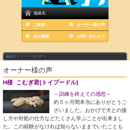
連絡先
ご挨拶
オーナー様の声
会社概要
お問い合わせフ
ォーム
連絡先
≫ オーナー様の声 ≫
オーナー様の声
H様 こむぎ君(トイプードル)
～訓練を終えての感想～
約５ヶ月間本当にありがとうご
ざいました。おかげで犬との接
し方や対処の仕方などたくさん学ぶことが出来まし
た。この経験がなければ知らないままでいたことも